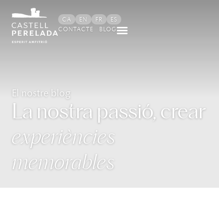
CA
EN
FR
ES
CONTACTE
BLOG
El nostre blog
La nostra passió, crear
experiències
memorables