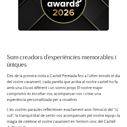
Som creadors d’experiències memorables i
úniques
Des de la primera visita a Castell Perelada fins a l’últim brindis el dia
del vostre casament, cada parella que arriba al nostre castell ho fa
amb una il·lusió diferent i un somni propi. El nostre major
compromís és escoltar-vos, acompanyar-vos i crear una
experiència personalitzada per a vosaltres.
I, les vostres paraules reflecteixen exactament això: l’emoció del “sí,
vull”, la tranquil·litat de sentir-vos acompanyats pel nostre equip i la
màgia de celebrar el vostre casament en l’entorn únic del Castell