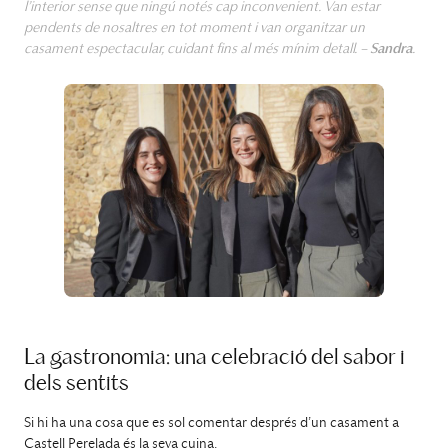
l’interior sense que ningú notés cap inconvenient. Van estar
pendents de nosaltres en tot moment i van organitzar un
casament espectacular, cuidant fins al més mínim detall. –
Sandra
.
La gastronomia: una celebració del sabor i
dels sentits
Si hi ha una cosa que es sol comentar després d’un casament a
Castell Perelada és la seva cuina.