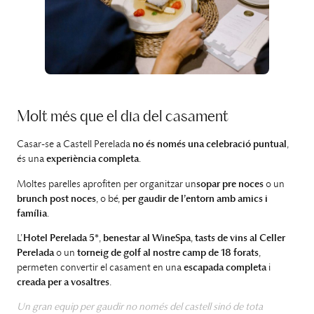
Molt més que el dia del casament
Casar-se a Castell Perelada
no és només una celebració puntual
,
és una
experiència completa
.
Moltes parelles aprofiten per organitzar un
sopar pre noces
o un
brunch post noces
, o bé,
per gaudir de l’entorn amb amics i
família
.
L’
Hotel Perelada 5*
,
benestar al WineSpa
,
tasts de vins al Celler
Perelada
o un
torneig de golf al nostre camp de 18 forats
,
permeten convertir el casament en una
escapada completa
i
creada per a vosaltres
.
Un gran equip per gaudir no només del castell sinó de tota