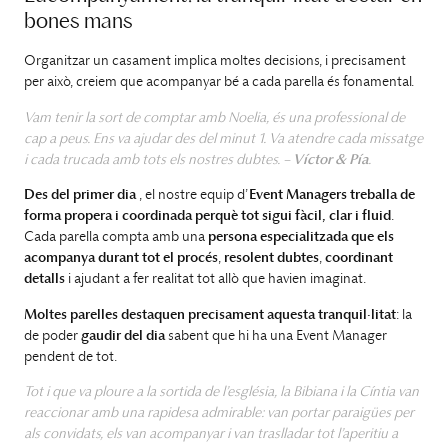
bones mans
Organitzar un casament implica moltes decisions, i precisament
per això, creiem que acompanyar bé a cada parella és fonamental.
Vam tenir la sort de comptar amb Noelia, és una professional de
cap a peus. Ens va ajudar des del minut 1. Va atendre cada missatge
i cada trucada amb tots els nostres dubtes. –
Víctor & Pía
.
Des del primer dia
, el nostre equip d’
Event Managers
treballa de
forma propera i coordinada perquè tot sigui fàcil, clar i fluid
.
Cada parella compta amb una
persona especialitzada que els
acompanya durant tot el procés
,
resolent dubtes
,
coordinant
detalls
i ajudant a fer realitat tot allò que havien imaginat.
Moltes parelles destaquen precisament
aquesta tranquil·litat
: la
de poder
gaudir del dia
sabent que hi ha una Event Manager
pendent de tot.
Tot i que va ploure a la sortida de l’església, la Bibiana i la Cíntia van
reaccionar amb una rapidesa admirable: van portar paraigües per
als convidats, els van acompanyar i van traslladar tot l’aperitiu a