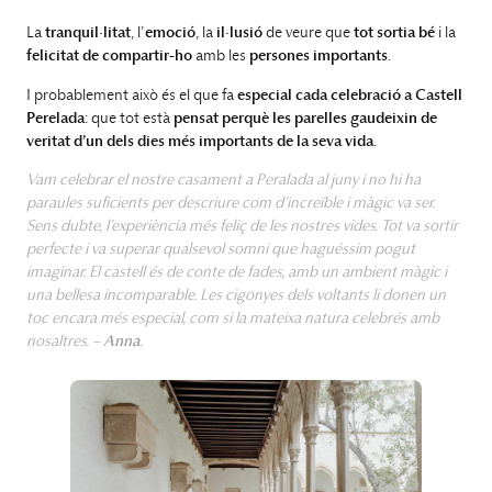
La
tranquil·litat
, l’
emoció
, la
il·lusió
de veure que
tot sortia bé
i la
felicitat de compartir-ho
amb les
persones importants
.
I probablement això és el que fa
especial cada celebració a Castell
Perelada
: que tot està
pensat perquè les parelles gaudeixin de
veritat d’un dels dies més importants de la seva vida
.
Vam celebrar el nostre casament a Peralada al juny i no hi ha
paraules suficients per descriure com d’increïble i màgic va ser.
Sens dubte, l’experiència més feliç de les nostres vides. Tot va sortir
perfecte i va superar qualsevol somni que haguéssim pogut
imaginar. El castell és de conte de fades, amb un ambient màgic i
una bellesa incomparable. Les cigonyes dels voltants li donen un
toc encara més especial, com si la mateixa natura celebrés amb
nosaltres. –
Anna
.