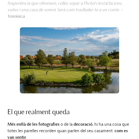
l’experiència que ofereixen, celler, sopar a l’hotel i instal·lacions,
suites i una casa de somni. Serà com traslladar-te a un conte. –
Verónica
.
El que realment queda
Més enllà de les fotografies
o de la
decoració
, hi ha una cosa que
totes les parelles recorden quan parlen del seu casament:
com es
van sentir
.