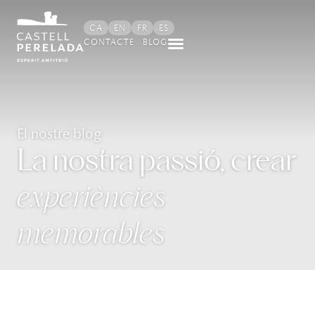
CA
EN
FR
ES
CONTACTE
BLOG
El nostre blog
La nostra passió, crear
experiències
memorables