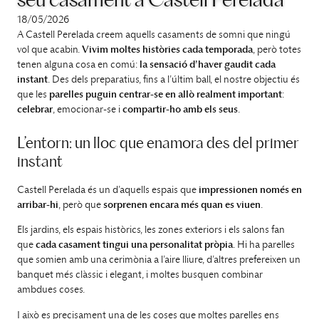
seu casament a Castell Perelada
18/05/2026
A Castell Perelada creem aquells casaments de somni que ningú
vol que acabin.
Vivim moltes històries cada temporada
, però totes
tenen alguna cosa en comú:
la sensació d’haver gaudit cada
instant
. Des dels preparatius, fins a l’últim ball, el nostre objectiu és
que les
parelles puguin centrar-se en allò realment important
:
celebrar
, emocionar-se i
compartir-ho amb els seus
.
L’entorn: un lloc que enamora des del primer
instant
Castell Perelada és un d’aquells espais que
impressionen només en
arribar-hi
, però que
sorprenen encara més quan es viuen
.
Els jardins, els espais històrics, les zones exteriors i els salons fan
que
cada casament tingui una personalitat pròpia
. Hi ha parelles
que somien amb una cerimònia a l’aire lliure, d’altres prefereixen un
banquet més clàssic i elegant, i moltes busquen combinar
ambdues coses.
I això es precisament una de les coses que moltes parelles ens