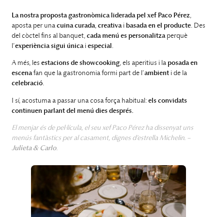
La nostra proposta gastronòmica liderada pel xef Paco Pérez
,
aposta per una
cuina curada
,
creativa
i
basada en el producte
. Des
del còctel fins al banquet,
cada menú es personalitza
perquè
l’
experiència sigui
única
i
especial
.
A més, les
estacions de showcooking
, els aperitius i la
posada en
escena
fan que la gastronomia formi part de l’
ambient
i de la
celebració
.
I sí, acostuma a passar una cosa força habitual:
els convidats
continuen parlant del menú dies després.
El menjar és de pel·lícula, el seu xef Paco Pérez ha dissenyat uns
menús fantàstics per al casament, dignes d’estrella Michelin. –
Julieta & Carlo
.