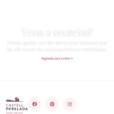
Vens a veure’ns?
Volem ajudar-vos des del primer moment per
fer del vostre dia una experiència inoblidable.
Agenda una visita