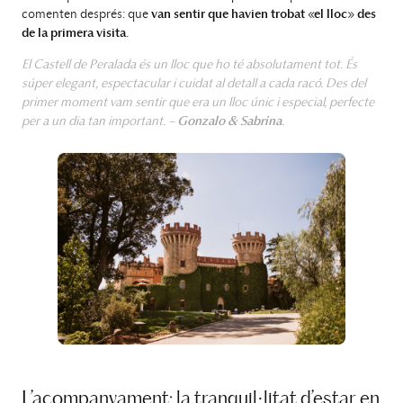
comenten després: que
van sentir que havien trobat «el lloc» des
de la primera visita
.
El Castell de Peralada és un lloc que ho té absolutament tot. És
súper elegant, espectacular i cuidat al detall a cada racó. Des del
primer moment vam sentir que era un lloc únic i especial, perfecte
per a un dia tan important. –
Gonzalo & Sabrina
.
L’acompanyament: la tranquil·litat d’estar en