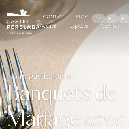
principal
CONTACT
BLOG
CA
EN
FR
Accueil
Espaces
Services
Notre gastronomie
Banquets de
Mariage
avec 