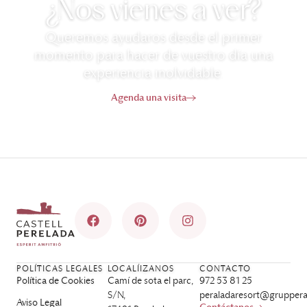
¿Nos vienes a ver?
Queremos ayudaros desde el primer
momento para hacer de vuestro día una
experiencia inolvidable.
Agenda una visita
POLÍTICAS LEGALES
LOCALÍIZANOS
CONTACTO
Política de Cookies
Camí de sota el parc,
972 53 81 25
S/N,
peraladaresort@gruppera
Aviso Legal