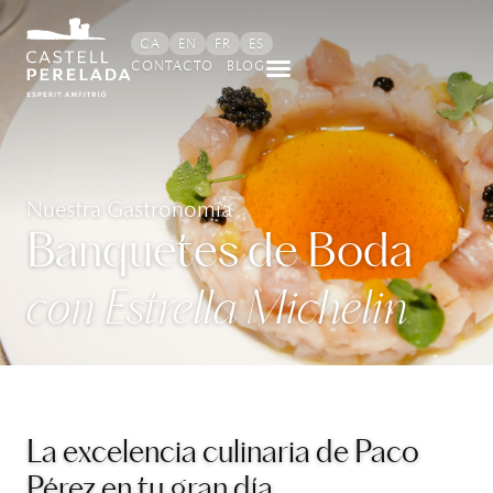
contenido
CA
EN
FR
ES
CONTACTO
BLOG
Nuestra Gastronomía
Banquetes de Boda
con Estrella Michelin
La excelencia culinaria de Paco
Pérez en tu gran día