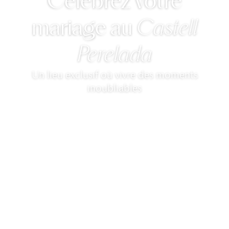
Célébrez votre
mariage au
Castell
Perelada
Un lieu exclusif où vivre des moments
inoubliables