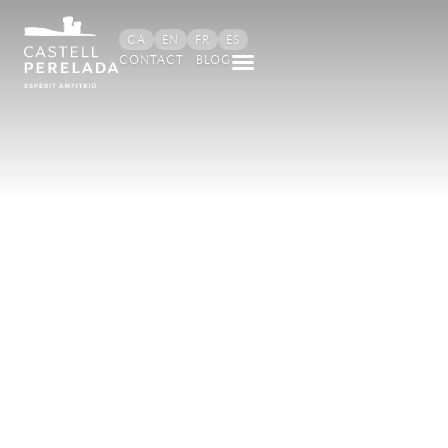
principal
CA
EN
FR
ES
CONTACT
BLOG