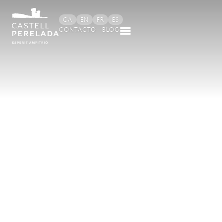
contenido
CA
EN
FR
ES
CONTACTO
BLOG