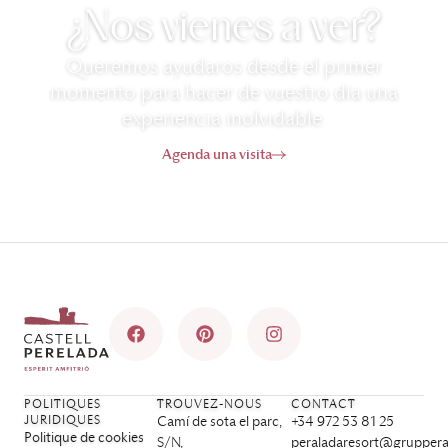
¿Nos vienes a ver?
Queremos ayudaros desde el primer
momento para hacer de vuestro día una
experiencia inolvidable.
Agenda una visita
POLITIQUES
TROUVEZ-NOUS
CONTACT
JURIDIQUES
Camí de sota el parc,
+34 972 53 81 25
Politique de cookies
S/N,
peraladaresort@gruppera