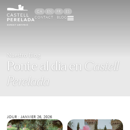
CA
EN
FR
ES
CONTACT
BLOG
Nuestro Blog
Ponte al día en
Castell
Perelada
JOUR : JANVIER 26, 2026