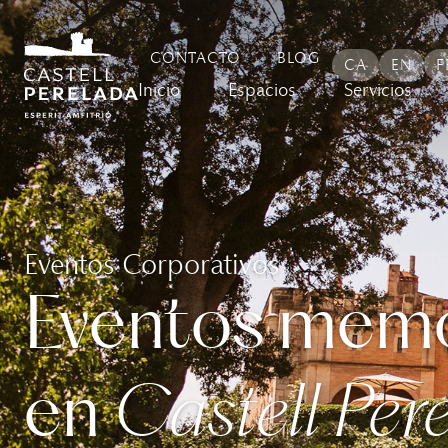
contenido
CONTACTO
BLOG
CA
EN
F
Inicio
Espacios
Servicios
Eventos Corporativos
Eventos mem
en
Castell Per