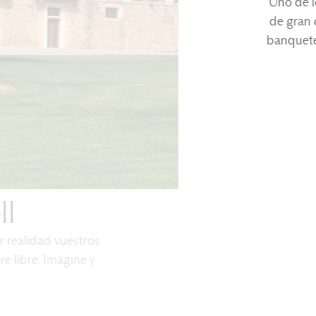
Uno de l
de gran 
banquetes
ll
er realidad vuestros
e libre. Imagine y