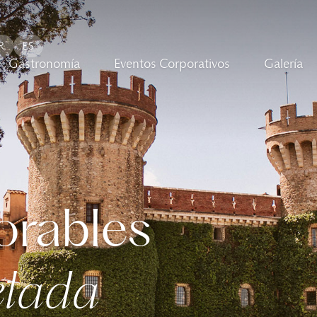
R
ES
Gastronomía
Eventos Corporativos
Galería
orables
elada