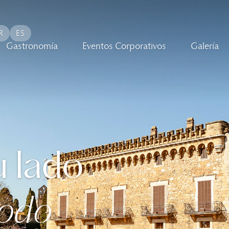
R
ES
Gastronomía
Eventos Corporativos
Galería
u lado
todo