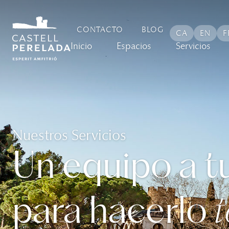
contenido
CONTACTO
BLOG
CA
EN
F
Inicio
Espacios
Servicios
Nuestros Servicios
Un equipo a t
para hacerlo