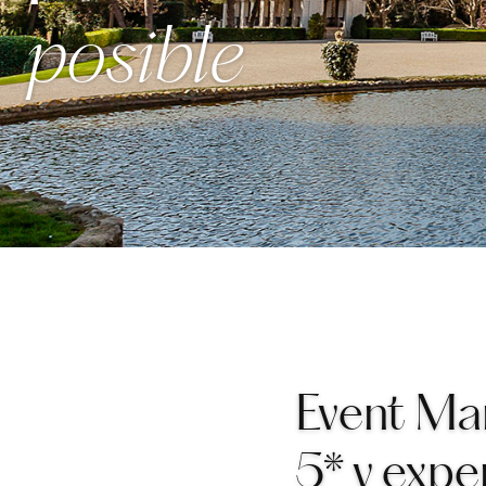
posible
Event Ma
5* y expe