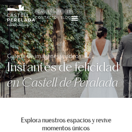
contenido
CA
EN
FR
ES
CONTACTO
BLOG
Galería de imágenes y vídeos
Instantes de felicidad
en Castell de Peralada
Explora nuestros espacios y revive
momentos únicos