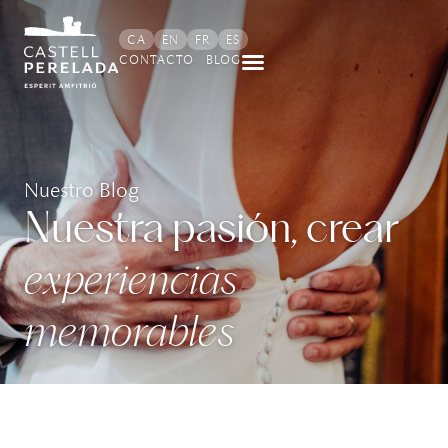
CA
EN
FR
ES
CONTACTO
BLOG
Nuestro Blog
Nuestra pasión, crear
experiencias
memorables