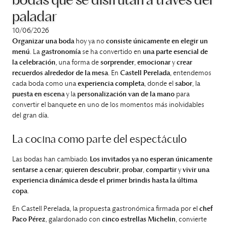
bodas que se disfrutan a través del
paladar
10/06/2026
Organizar una boda
hoy ya no
consiste únicamente en elegir un
menú
. La
gastronomía
se ha convertido en
una parte esencial de
la celebración
, una forma de
sorprender
,
emocionar
y
crear
recuerdos alrededor de la mesa
. En
Castell Perelada
, entendemos
cada boda como una
experiencia completa
, donde el
sabor
, la
puesta en escena
y la
personalización van de la mano
para
convertir el banquete en uno de los momentos más inolvidables
del gran día.
La cocina como parte del espectáculo
Las bodas han cambiado.
Los invitados ya no esperan únicamente
sentarse a cenar
;
quieren descubrir
,
probar
,
compartir
y
vivir una
experiencia dinámica desde el primer brindis hasta la última
copa
.
En Castell Perelada, la propuesta gastronómica firmada por el
chef
Paco Pérez
, galardonado con
cinco estrellas Michelin
, convierte