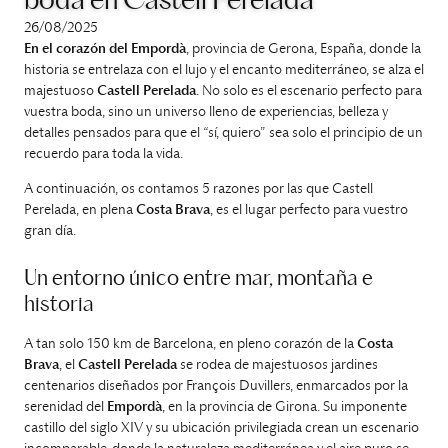
boda en Castell Perelada
26/08/2025
En el corazón del Empordà
, provincia de Gerona, España, donde la
historia se entrelaza con el lujo y el encanto mediterráneo, se alza el
majestuoso
Castell Perelada
. No solo es el escenario perfecto para
vuestra boda, sino un universo lleno de experiencias, belleza y
detalles pensados para que el “sí, quiero” sea solo el principio de un
recuerdo para toda la vida.
A continuación, os contamos 5 razones por las que Castell
Perelada, en plena
Costa Brava
, es el lugar perfecto para vuestro
gran día.
Un entorno único entre mar, montaña e
historia
A tan solo 150 km de Barcelona, en pleno corazón de la
Costa
Brava
, el
Castell Perelada
se rodea de majestuosos jardines
centenarios diseñados por François Duvillers, enmarcados por la
serenidad del
Empordà
, en la provincia de Girona. Su imponente
castillo del siglo XIV y su ubicación privilegiada crean un escenario