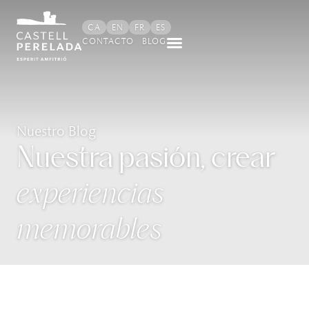
CA
EN
FR
ES
CONTACTO
BLOG
Nuestro Blog
Nuestra pasión, crear
experiencias
memorables