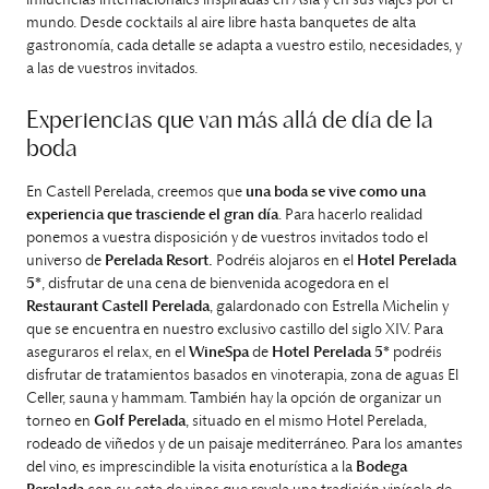
influencias internacionales inspiradas en Asia y en sus viajes por el
mundo. Desde cocktails al aire libre hasta banquetes de alta
gastronomía, cada detalle se adapta a vuestro estilo, necesidades, y
a las de vuestros invitados.
Experiencias que van más allá de día de la
boda
En Castell Perelada, creemos que
una boda se vive como una
experiencia que trasciende el gran día
. Para hacerlo realidad
ponemos a vuestra disposición y de vuestros invitados todo el
universo de
Perelada Resort.
Podréis alojaros en el
Hotel Perelada
5*
, disfrutar de una cena de bienvenida acogedora en el
Restaurant Castell Perelada
, galardonado con Estrella Michelin y
que se encuentra en nuestro exclusivo castillo del siglo XIV. Para
aseguraros el relax, en el
WineSpa
de
Hotel Perelada 5*
podréis
disfrutar de tratamientos basados en vinoterapia, zona de aguas El
Celler, sauna y hammam. También hay la opción de organizar un
torneo en
Golf Perelada
, situado en el mismo Hotel Perelada,
rodeado de viñedos y de un paisaje mediterráneo. Para los amantes
del vino, es imprescindible la visita enoturística a la
Bodega