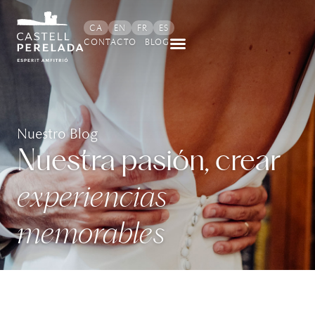
CA
EN
FR
ES
CONTACTO
BLOG
Nuestro Blog
Nuestra pasión, crear
experiencias
memorables