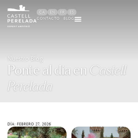
CA
EN
FR
ES
CONTACTO
BLOG
Nuestro Blog
Ponte al día en
Castell
Perelada
DÍA: FEBRERO 27, 2026