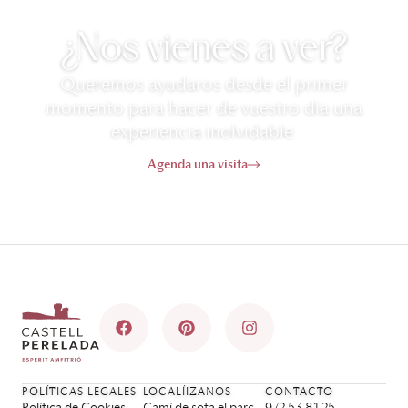
¿Nos vienes a ver?
Queremos ayudaros desde el primer
momento para hacer de vuestro día una
experiencia inolvidable.
Agenda una visita
POLÍTICAS LEGALES
LOCALÍIZANOS
CONTACTO
Política de Cookies
Camí de sota el parc,
972 53 81 25