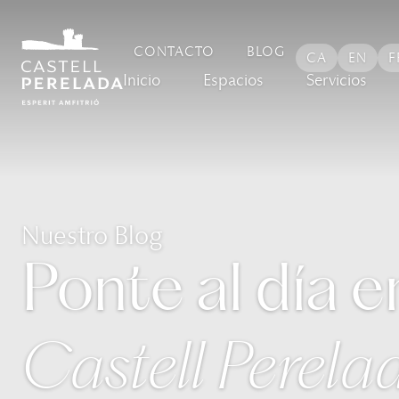
CONTACTO
BLOG
CA
EN
F
Inicio
Espacios
Servicios
Nuestro Blog
Ponte al día e
Castell Perela